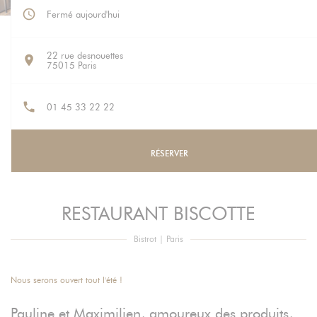
Fermé aujourd'hui
22 rue desnouettes
((ouvre une nouvelle fenêtre))
75015 Paris
01 45 33 22 22
RÉSERVER
RESTAURANT BISCOTTE
Bistrot
|
Paris
Nous serons ouvert tout l'été !
Pauline et Maximilien, amoureux des produits,