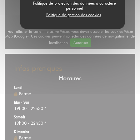
Politique de protection des données à caractère
personnel
Politique de gestion des cookies
Pour afficher la carte interactive Waze, vous devez accepter les cookies Waze
Map (Google). Ces cookies peuvent collecter des données de navigation et de
localisation.
Autoriser
Infos pratiques
Horaires
Lundi
Fermé
Mar
-
Ven
19h00 - 22h30 *
Samedi
19h00 - 22h30 *
Dimanche
Fermé