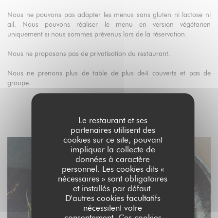
Nous ne pouvons pas adapter les menus sans gluten ni lactose ni
ail. Nous pouvons réaliser le menu en version végétarien
uniquement si nous sommes prévenus lors de la réservation.
Nous ne proposons pas de privatisation du restaurant.
Nous ne prenons plus de table de plus de4 couverts et pas de
groupe.
Le restaurant et ses
DÉCOUVRIR LE LIEU
partenaires utilisent des
cookies sur ce site, pouvant
impliquer la collecte de
données à caractère
personnel. Les cookies dits «
nécessaires » sont obligatoires
et installés par défaut.
D'autres cookies facultatifs
nécessitent votre
consentement. Ces cookies