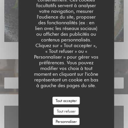
facultatifs servent à analyser
votre navigation, mesurer
l'audience du site, proposer
des fonctionnalités (ex : en
lien avec les réseaux sociaux)
ou afficher des publicités ou
contenus personnalisés.
Cliquez sur « Tout accepter »,
« Tout refuser » ou «
Personnaliser » pour gérer vos
préférences. Vous pouvez
Découvrir notre carte
modifier vos choix à tout
moment en cliquant sur l'icône
représentant un cookie en bas
DÉCOUVRIR NOTRE CARTE
à gauche des pages du site.
Tout accepter
Tout refuser
Personnaliser