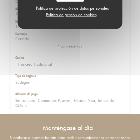
Cerrado
Política de protección de datos personales
Mar
-
Vie
19:00 - 22:30 *
Política de gestión de cookies
Sábado
19:00 - 22:30 *
Domingo
Cerrado
* Solo reservas
Cocina
, Francesa Tradicional
Tipo de negocio
Bodegón
Métodos de pago
Sin contacto, Contactless Payment, Efectivo, Visa, Tarjeta de
Crédito
Manténgase al día
*
Suscríbase a nuestro boletín para recibir comunicaciones personalizadas