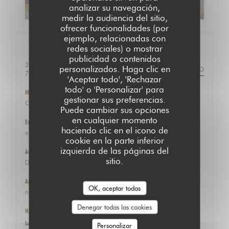
DESCUBRIR NUESTRA CARTA
analizar su navegación,
medir la audiencia del sitio,
ofrecer funcionalidades (por
ejemplo, relacionadas con
Información general
redes sociales) o mostrar
publicidad o contenidos
22 rue desnouettes
personalizados. Haga clic en
ITINERARIO
((abre en una nueva ventana))
75015 Paris
'Aceptar todo', 'Rechazar
todo' o 'Personalizar' para
Metro
gestionar sus preferencias.
Convention
Puede cambiar sus opciones
en cualquier momento
Estación de bicicletas
haciendo clic en el icono de
oui
cookie en la parte inferior
izquierda de las páginas del
Autobús
sitio.
Desnouettes
Aparcamiento
OK, aceptar todas
non
Denegar todas las cookies
Horario de apertura
Lunes
Personalizar