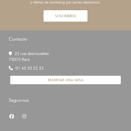
y ofertas de marketing por correo electrónico.
SUSCRIBIRSE
Contacto
22 rue desnouettes
((abre en una nueva ventana))
75015 Paris
01 45 33 22 22
RESERVAR UNA MESA
Seguirnos
Facebook ((abre en una nueva ventana))
Instagram ((abre en una nueva ventana))