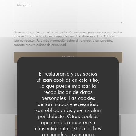
De acuerdo con la normativa de protección de datos, puede ejercer su derecho
a no recibir comunicaciones comerciales inscribiéndose en la Lista Robinson:
listarobinson.es
. Para más información sobre el tratamiento de sus datos,
consulte nuestra
política de privacidad
.
El restaurante y sus socios
utilizan cookies en este sitio,
Reserva
lo que puede implicar la
recopilación de datos
personales. Las cookies
RESERVAR UNA MESA
denominadas «necesarias»
son obligatorias y se instalan
por defecto. Otras cookies
opcionales requieren su
Carta
consentimiento. Estas cookies
opcionales sirven para